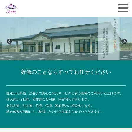
葬儀のことならすべてお任せください
搬送から葬儀、法要まで真心こめたサービスと安心価格でご利用いただけます。
個人葬から社葬、団体葬など宗教、宗旨問わず承ります。
お供え物、引き物、位牌、仏壇、墓石等のご相談承ります。
料金体系を明確にし、納得いただける提案をさせていただきます。